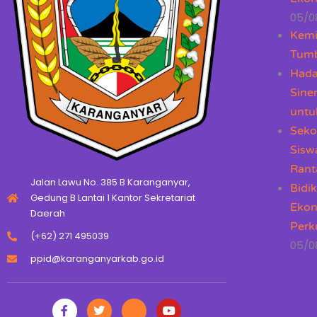
05/0
Kemi
Tumb
Hada
Sine
untu
Seko
Sisw
Rant
Jalan Lawu No. 385 B Karanganyar,
Bidi
Gedung B Lantai 1 Kantor Sekretariat
Ekon
Daerah
Perk
(+62) 271 495039
05/0
ppid@karanganyarkab.go.id