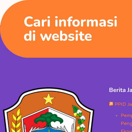
Cari informasi
di website
Berita 
PPID J
Pemp
Peng
Ekon