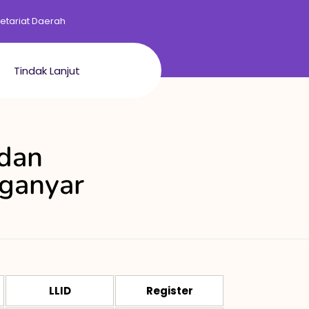
retariat Daerah
Tindak Lanjut
 dan
ganyar
LLID
Register