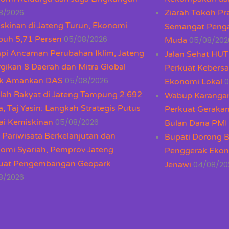
8/2026
Ziarah Tokoh Pr
skinan di Jateng Turun, Ekonomi
Semangat Penga
05/08/2026
uh 5,71 Persen
05/08/202
Muda
pi Ancaman Perubahan Iklim, Jateng
Jalan Sehat HUT
rgikan 8 Daerah dan Mitra Global
Perkuat Kebers
05/08/2026
k Amankan DAS
0
Ekonomi Lokal
lah Rakyat di Jateng Tampung 2.692
Wabup Karangan
a, Taj Yasin: Langkah Strategis Putus
Perkuat Geraka
05/08/2026
ai Kemiskinan
Bulan Dana PMI
k Pariwisata Berkelanjutan dan
Bupati Dorong 
omi Syariah, Pemprov Jateng
Penggerak Ekon
uat Pengembangan Geopark
04/08/20
Jenawi
8/2026